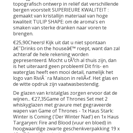
topografisch ontwerp in reliëf dat verschillende
bergen voorstelt SUPERIEURE KWALITEIT :
gemaakt van kristallijn materiaal van hoge
kwaliteit TULIP SHAPE: om de aroma's en
smaken van sterke dranken naar voren te
brengen.
€25,90Cheers! Kijk uit dat u niet spontaan
â€˜Drinks on the houseâ€™ roept, want dan zal
achteraf de hele rekening worden
gepresenteerd. Mocht u tÃ³ch al thuis zijn, dan
is het uiteraard geen probleem! Dit fris- en
waterglas heeft een mooi detail, namelijk het
logo van RiviÃ¨ra Maison in reliÃ«f. Het glas en
de witte opdruk zijn vaatwasbestendig.
De glazen van kristalglas zorgen ervoor dat de
wijnen... €27,35Game of Thrones Set met 2
whiskyglazen met gravure met gegraveerde
wapen van Game of Thrones - 1x Haus Stark:
Winter is Coming ('Der Winter Nad') en 1x Haus
Targaryen: Fire and Blood (vuur en bloed) in
hoogwaardige zwarte geschenkverpakking 19 x