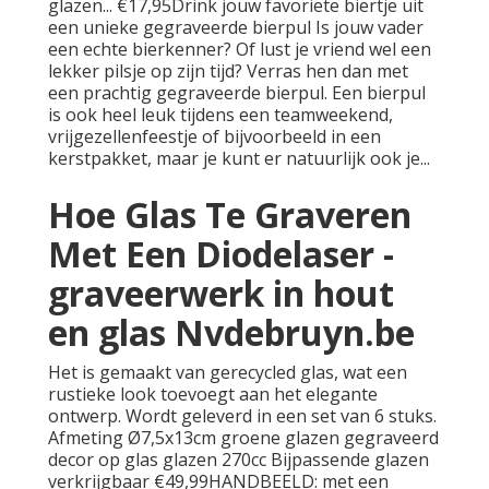
glazen... €17,95Drink jouw favoriete biertje uit
een unieke gegraveerde bierpul Is jouw vader
een echte bierkenner? Of lust je vriend wel een
lekker pilsje op zijn tijd? Verras hen dan met
een prachtig gegraveerde bierpul. Een bierpul
is ook heel leuk tijdens een teamweekend,
vrijgezellenfeestje of bijvoorbeeld in een
kerstpakket, maar je kunt er natuurlijk ook je...
Hoe Glas Te Graveren
Met Een Diodelaser -
graveerwerk in hout
en glas Nvdebruyn.be
Het is gemaakt van gerecycled glas, wat een
rustieke look toevoegt aan het elegante
ontwerp. Wordt geleverd in een set van 6 stuks.
Afmeting Ø7,5x13cm groene glazen gegraveerd
decor op glas glazen 270cc Bijpassende glazen
verkrijgbaar €49,99HANDBEELD: met een