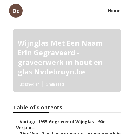
Dd
Home
Wijnglas Met Een Naam
Erin Gegraveerd -
graveerwerk in hout en
glas Nvdebruyn.be
Published en
6 min read
Table of Contents
–
Vintage 1935 Gegraveerd Wijnglas - 90e
Verjaar...
–
Tips Voor Glas Lasergraveren - graveerwerk in