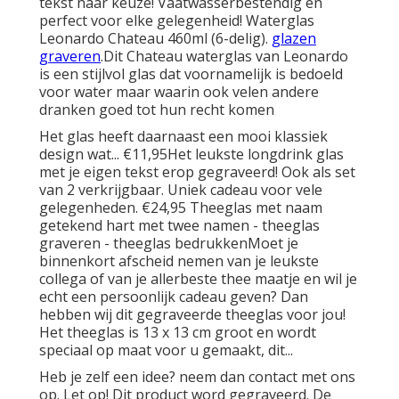
tekst naar keuze! Vaatwasserbestendig en
perfect voor elke gelegenheid! Waterglas
Leonardo Chateau 460ml (6-delig).
glazen
graveren
.Dit Chateau waterglas van Leonardo
is een stijlvol glas dat voornamelijk is bedoeld
voor water maar waarin ook velen andere
dranken goed tot hun recht komen
Het glas heeft daarnaast een mooi klassiek
design wat... €11,95Het leukste longdrink glas
met je eigen tekst erop gegraveerd! Ook als set
van 2 verkrijgbaar. Uniek cadeau voor vele
gelegenheden. €24,95 Theeglas met naam
getekend hart met twee namen - theeglas
graveren - theeglas bedrukkenMoet je
binnenkort afscheid nemen van je leukste
collega of van je allerbeste thee maatje en wil je
echt een persoonlijk cadeau geven? Dan
hebben wij dit gegraveerde theeglas voor jou!
Het theeglas is 13 x 13 cm groot en wordt
speciaal op maat voor u gemaakt, dit...
Heb je zelf een idee? neem dan contact met ons
op. Let op! Dit product word gegraveerd. De