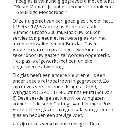
Theeglas is vakkundig gegraveerd met de tekst
""Beste Mama – Jij laat elk moment sprankelen
– Gelukkige Moederdag""
Of ze nu geniet van een goed glas thee of het...
€19,95 €12,95Waterglas Bunzlau Castle
Summer Breeze 300 ml. Maak uw keuken
servies compleet met het waterglas van het
luxueuze kwaliteitsmerk Bunzlau Castle.
Voorzien van een prachtige afwerking, dat
zeker door uw gasten zal worden opgemerkt.
Het glas is afgewerkt met een unieke
gegraveerde afwerking.
Elk glas heeft een andere kleur en er is een
ander speels retropatroon in gegraveerd. Zo
zijn er zes verschillende designs.... €180,-
Wijnglas POLSPOTTEN Cuttings Multi (Set van
6).Deze zes-delige set kleurrijke wijnglazen
komen uit de serie Cuttings van het merk Pols
Potten. Deze glazen zijn gemaakt van gekleurd
glas en hebben een stevige voet.
Zo zijn er zes verschillende designs. Deze