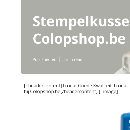
Stempelkusse
Colopshop.be
Published en
5 min read
[=headercontent]Trodat Goede Kwaliteit Trodat 
bij Colopshop.be[/headercontent] [=image]