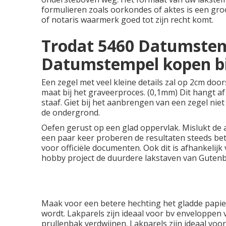
formulieren zoals oorkondes of aktes is een gro
of notaris waarmerk goed tot zijn recht komt.
Trodat 5460 Datumstemp
Datumstempel kopen bi
Een zegel met veel kleine details zal op 2cm d
maat bij het graveerproces. (0,1mm) Dit hangt af
staaf. Giet bij het aanbrengen van een zegel ni
de ondergrond.
Oefen gerust op een glad oppervlak. Mislukt de 
een paar keer proberen de resultaten steeds bet
voor officiële documenten. Ook dit is afhankelijk
hobby project de duurdere lakstaven van Gutenbe
Maak voor een betere hechting het gladde papier
wordt. Lakparels zijn ideaal voor bv enveloppen v
prullenbak verdwijnen. Lakparels zijn ideaal voo