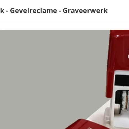
rk - Gevelreclame - Graveerwerk