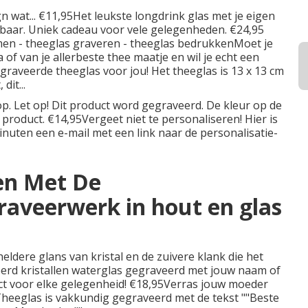
n wat... €11,95Het leukste longdrink glas met je eigen
jgbaar. Uniek cadeau voor vele gelegenheden. €24,95
n - theeglas graveren - theeglas bedrukkenMoet je
of van je allerbeste thee maatje en wil je echt een
graveerde theeglas voor jou! Het theeglas is 13 x 13 cm
it...
p. Let op! Dit product word gegraveerd. De kleur op de
product. €14,95Vergeet niet te personaliseren! Hier is
minuten een e-mail met een link naar de personalisatie-
en Met De
raveerwerk in hout en glas
 heldere glans van kristal en de zuivere klank die het
eerd kristallen waterglas gegraveerd met jouw naam of
ct voor elke gelegenheid! €18,95Verras jouw moeder
 Theeglas is vakkundig gegraveerd met de tekst ""Beste