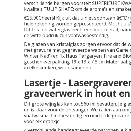
verschillende bergen voorstelt SUPERIEURE KWALI
kwaliteit TULIP SHAPE: om de aroma's en smaken
€25,90Cheers! Kijk uit dat u niet spontaan â€˜D
hele rekening worden gepresenteerd. Mocht u tÃ³c
Dit fris- en waterglas heeft een mooi detail, name
de witte opdruk zijn vaatwasbestendig.
De glazen van kristalglas zorgen ervoor dat de 
met gravure met gegraveerde wapen van Game of
Winter Nad') en 1x Haus Targaryen: Fire and Blo
geschenkverpakking 19 x 13 x 7,8 cm Materiaal:
in elke keuken, woonkamer en...
Lasertje - Lasergravere
graveerwerk in hout en
Dit grote wijnglas kan tot 560 ml bevatten. Je gl
en is klaar voor de ontvanger. We raden aan om je
vaatwasmachinebestendig en omdat de gravure p
voor elk drankje.
4 verschillende handgegraveerde patronen: elk gla