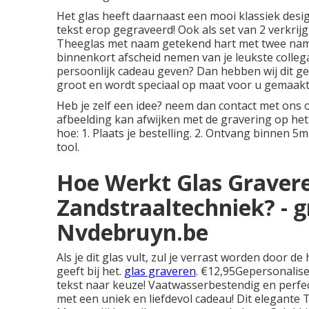
Het glas heeft daarnaast een mooi klassiek desig
tekst erop gegraveerd! Ook als set van 2 verkri
Theeglas met naam getekend hart met twee name
binnenkort afscheid nemen van je leukste collega 
persoonlijk cadeau geven? Dan hebben wij dit ge
groot en wordt speciaal op maat voor u gemaakt, d
Heb je zelf een idee? neem dan contact met ons o
afbeelding kan afwijken met de gravering op het 
hoe: 1. Plaats je bestelling. 2. Ontvang binnen 5
tool.
Hoe Werkt Glas Graver
Zandstraaltechniek? - g
Nvdebruyn.be
Als je dit glas vult, zul je verrast worden door de
geeft bij het.
glas graveren
. €12,95Gepersonalis
tekst naar keuze! Vaatwasserbestendig en perfe
met een uniek en liefdevol cadeau! Dit elegante