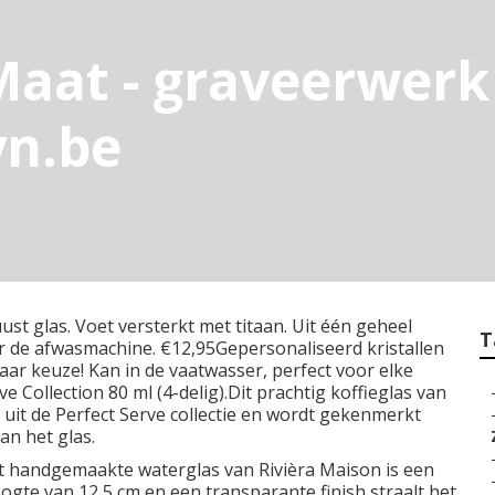
aat - graveerwerk 
yn.be
t glas. Voet versterkt met titaan. Uit één geheel
T
r de afwasmachine. €12,95Gepersonaliseerd kristallen
aar keuze! Kan in de vaatwasser, perfect voor elke
 Collection 80 ml (4-delig).Dit prachtig koffieglas van
 uit de Perfect Serve collectie en wordt gekenmerkt
an het glas.
 Dit handgemaakte waterglas van Rivièra Maison is een
ogte van 12,5 cm en een transparante finish straalt het