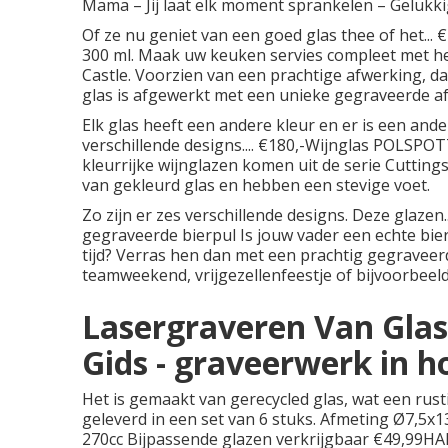
Mama – Jij laat elk moment sprankelen – Geluk
Of ze nu geniet van een goed glas thee of het..
300 ml. Maak uw keuken servies compleet met he
Castle. Voorzien van een prachtige afwerking, 
glas is afgewerkt met een unieke gegraveerde a
Elk glas heeft een andere kleur en er is een ande
verschillende designs.... €180,-Wijnglas POLSPOT
kleurrijke wijnglazen komen uit de serie Cutting
van gekleurd glas en hebben een stevige voet.
Zo zijn er zes verschillende designs. Deze glazen.
gegraveerde bierpul Is jouw vader een echte bierk
tijd? Verras hen dan met een prachtig gegraveerde
teamweekend, vrijgezellenfeestje of bijvoorbeeld 
Lasergraveren Van Glas
Gids - graveerwerk in 
Het is gemaakt van gerecycled glas, wat een rus
geleverd in een set van 6 stuks. Afmeting Ø7,5x
270cc Bijpassende glazen verkrijgbaar €49,99HA