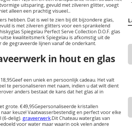
vormige uitsparing, gevuld met zilveren glitter, voegt
iet alleen een prachtig visueel...
s hebben. Dat is wel te zien bij dit bijzondere glas,
L
evuld is met zilveren glitters voor een sprankelend
hiskyglas Spiegelau Perfect Serve Collection D.O.F. glas
Duitse kwaliteitsmerk Spiegelau is afkomstig uit de
r de gegraveerde lijnen vanaf de onderkant.
aveerwerk in hout en glas
. €18,95Geef een uniek en persoonlijk cadeau. Het valt
l te personaliseren met naam, indien u dat wilt dient
rover anders bestaat de kans dat het glas al in
et grote. €49,95Gepersonaliseerde kristallen
naar keuze! Vaatwasserbestendig en perfect voor elke
(6-delig).
graveerwerk
.Dit Chateau waterglas van
s bedoeld voor water maar waarin ook velen andere