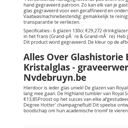
hand gegraveerd patroon. Zo kan elk van je gasten
glas gegraveerd voor een geraffineerd en ondersch
Vaatwasmachinebestendig: gemakkelijk te reinig
transparantie te verliezen.
Specificaties:- 6 glazen 130cc €29,272 drinkgla
in het frans (Grand-pÃ¨re & Grand-mÃ¨re). Heb j
Dit product word gegraveerd. De kleur op de afb
Alles Over Glashistorie 
Kristalglas - graveerwer
Nvdebruyn.be
Hierdoor is ieder glas uniek! De glazen van Royal
lang mee gaan. De Highland tumbler van Royal Sco
€13,85Proost op het succes van elke afgestude
Degree Hotter' champagnefluit! Dit speelse on
boodschap om hun academische triomf te vieren