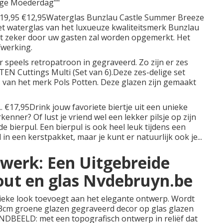
kige Moederdag""
. €19,95 €12,95Waterglas Bunzlau Castle Summer Breeze
t waterglas van het luxueuze kwaliteitsmerk Bunzlau
dat zeker door uw gasten zal worden opgemerkt. Het
fwerking.
r speels retropatroon in gegraveerd. Zo zijn er zes
TEN Cuttings Multi (Set van 6).Deze zes-delige set
s van het merk Pols Potten. Deze glazen zijn gemaakt
.. €17,95Drink jouw favoriete biertje uit een unieke
enner? Of lust je vriend wel een lekker pilsje op zijn
 bierpul. Een bierpul is ook heel leuk tijdens een
in een kerstpakket, maar je kunt er natuurlijk ook je...
werk: Een Uitgebreide
hout en glas Nvdebruyn.be
tieke look toevoegt aan het elegante ontwerp. Wordt
13cm groene glazen gegraveerd decor op glas glazen
NDBEELD: met een topografisch ontwerp in reliëf dat