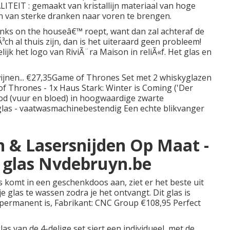
TEIT : gemaakt van kristallijn materiaal van hoge
 van sterke dranken naar voren te brengen.
rinks on the houseâ€™ roept, want dan zal achteraf de
h al thuis zijn, dan is het uiteraard geen probleem!
lijk het logo van RiviÃ¨ra Maison in reliÃ«f. Het glas en
wijnen... €27,35Game of Thrones Set met 2 whiskyglazen
 Thrones - 1x Haus Stark: Winter is Coming ('Der
od (vuur en bloed) in hoogwaardige zwarte
 glas - vaatwasmachinebestendig Een echte blikvanger
n & Lasersnijden Op Maat -
 glas Nvdebruyn.be
as komt in een geschenkdoos aan, ziet er het beste uit
 glas te wassen zodra je het ontvangt. Dit glas is
ermanent is, Fabrikant: CNC Group €108,95 Perfect
s van de 4-delige set siert een individueel, met de