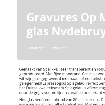
Gravures Op M
glas Nvdebru
Published en
6 min read
Gemaakt van Sparkx®, zeer transparant en robuus
geproduceerd. Met fijne mondrand. Geschikt voo
wit wijnglas gegraveerd met naam of een tekst n
gelegenheid! Espressoglas Spiegelau Perfect Serve
het Duitse kwaliteitsmerk Spiegelau is afkomstig
door de gegraveerde lijnen vanaf de onderkant v
Het glas heeft een inhoud van 80 milliliter en...
ware aanwinst voor elke tafelsetting. Met een ho