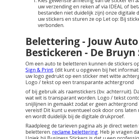
Kies gewenste afmeting van de sticker en aa
uw verzending en reken af via IDEAL of beta
bestanden niet duidelijk zijn) onze digitale
uw stickers en sturen ze op Let op: Bij sti
verbonden.
Belettering - Jouw Aut
Bestickeren - De Bruyn 
Om een auto te beletteren kunnen de stickers o
Sign & Print
. (dit kunt u opgeven bij het informat
uw logo gedrukt op een sticker met witte achter
Logo / tekst op een transparante achtergrond
of bij gebruik als raamstickers (bv. achterruit). D
wat wit is transparant worden. Logo / tekst con
snijlijnen in gemaakt zodat er geen achtergrond is
vereist! Dit kunt u eventueel ook door ons laten 
en wordt duidelijk bij de digitale drukproef.
Raadpleeg de tarieven pagina als je direct weten
beletteren
.
reclame belettering
. Heb je vragen da
Uniek bij Business Stickers is dat u een professi