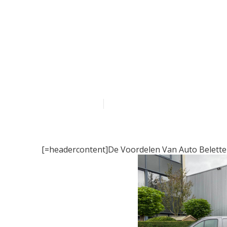
Belettering -
Bestickeren - 
Published en
5 min read
[=headercontent]De Voordelen Van Auto Beletter