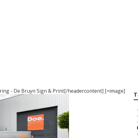
 Jouw Auto Of Wage
De Bruyn Sign & Pr
ing - De Bruyn Sign & Print[/headercontent] [=image]
T